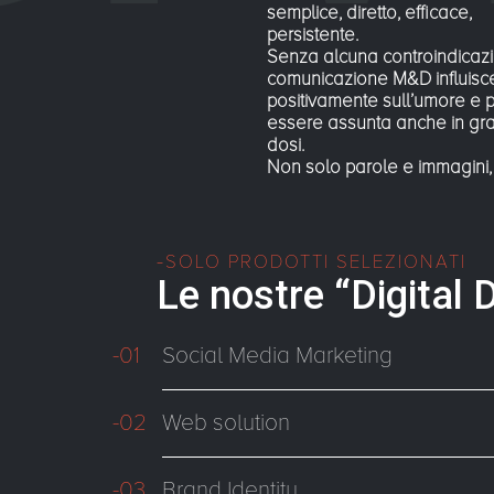
semplice, diretto, efficace,
persistente.
Senza alcuna controindicazi
comunicazione M&D influisc
positivamente sull’umore e 
essere assunta anche in gr
dosi.
Non solo parole e immagini
SOLO PRODOTTI SELEZIONATI
Le nostre “Digital 
-01
Social Media Marketing
-02
Web solution
-03
Brand Identity